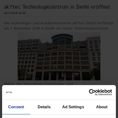
akYtec Technologiezentrum in Berlin eröffnet
08.11.2018 16:55
Die technologie- und kundenorientierte akYtec GmbH eröffnete
am 1. November 2018 in Berlin ein neues Technologiezentrum.
Neben den innovativen Forschungs- und
Entwicklungsaktivitäten werden neue Produkte präsentiert.
In das Technologiezentrum ist auch eine Abteilung für den
technischen Support integriert. Unser Team bietet Ihnen eine
umfassende und qualifizierte Unterstützung in Bezug auf
Consent
Details
Ad Settings
About
Auswahl, Einbau, Konfiguration und Anwendung unserer
Produkte.