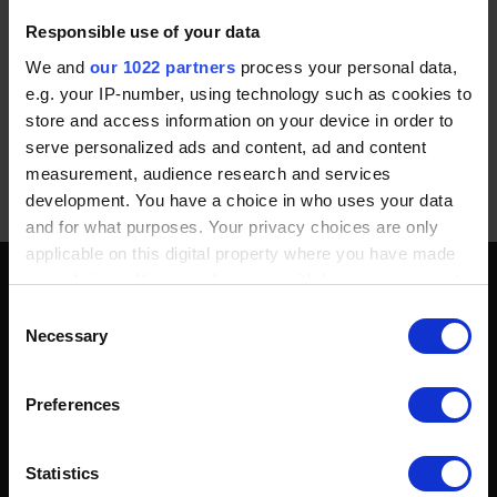
Das Technologiezentrum befindet sich am Leipziger Platz 15,
Responsible use of your data
10117 Berlin, in unmittelbarer Nähe zum Potsdamer Platz.
We and
our 1022 partners
process your personal data,
Posted in
Archive
e.g. your IP-number, using technology such as cookies to
store and access information on your device in order to
serve personalized ads and content, ad and content
BLOG
measurement, audience research and services
development. You have a choice in who uses your data
and for what purposes. Your privacy choices are only
applicable on this digital property where you have made
your choices. You can change or withdraw your consent
SOZIALE MEDIEN
any time from the Cookie Declaration or by clicking on
Consent
the Privacy trigger icon.
Necessary
Selection
If you allow, we would also like to:
Preferences
Collect information about your geographical location
which can be accurate to within several meters
Identify your device by actively scanning it for
Statistics
specific characteristics (fingerprinting)