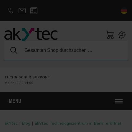
D
E
Suche:
TECHNISCHER SUPPORT
Mo-Fr 10:00-14:00
MENU
akYtec
|
Blog
|
akYtec Technologiezentrum in Berlin eröffnet