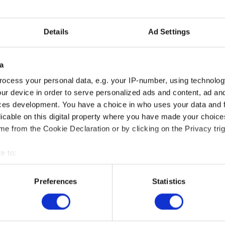
NPT3 TEMPERAT
Details
Ad Settings
NPT3 ist ein universeller
Automatisierungssystemen.
Anschlusskopf Form B. Da
a
Thermoelement oder Wide
ocess your personal data, e.g. your IP-number, using technolog
und zeichnet sich durch e
Die Konfiguration erfolgt 
ur device in order to serve personalized ads and content, ad a
Programmieradapter einge
ces development. You have a choice in who uses your data and 
kostenlos im Lieferumfang
licable on this digital property where you have made your choic
e from the Cookie Declaration or by clicking on the Privacy trig
e to:
t your geographical location which can be accurate to within sev
tively scanning it for specific characteristics (fingerprinting)
Preferences
Statistics
 personal data is processed and set your preferences in the
det
ANGEBOTSANFRAGE
e content and ads, to provide social media features and to analy