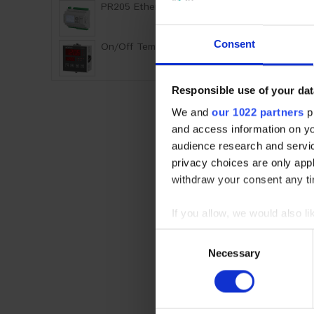
PR205 Ethernet Graph..
Consent
On/Off Temperature C..
Responsible use of your dat
We and
our 1022 partners
pr
and access information on yo
audience research and servi
privacy choices are only app
withdraw your consent any tim
If you allow, we would also lik
Collect information abou
Consent
Identify your device by ac
Necessary
Selection
Find out more about how your
We use cookies to personalis