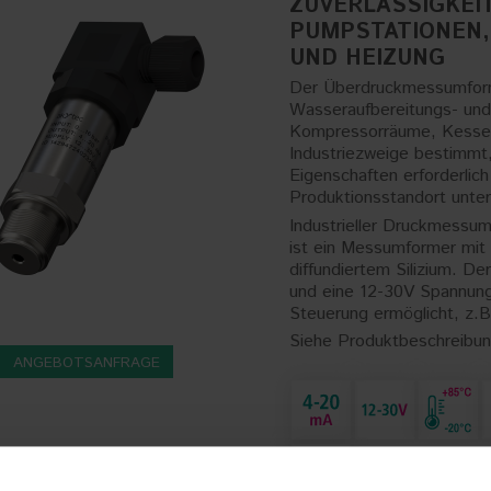
ZUVERLÄSSIGKEI
PUMPSTATIONEN
UND HEIZUNG
Der Überdruckmessumforme
Wasseraufbereitungs- und
Kompressorräume, Kessela
Industriezweige bestimmt,
Eigenschaften erforderlic
Produktionsstandort unte
Industrieller Druckmessum
ist ein Messumformer mit
diffundiertem Silizium. D
und eine 12-30V Spannung
Steuerung ermöglicht, z.B
Siehe Produktbeschreibung
ANGEBOTSANFRAGE