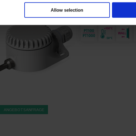
DTS125L PT100 
 our site with our social media, advertising and analytics partn
 provided to them or that they’ve collected from your use of their
Allow selection
Der DTS125L ist ein Temp
Außen- oder Innenbereich
at: https://akytec.de/en/datenschutzerklarung
ANGEBOTSANFRAGE