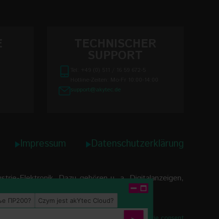
E
TECHNISCHER
SUPPORT
Tel: +49 (0) 511 / 16 59 672-5
Hotline-Zeiten: Mo-Fr 10:00-14:00
support@akytec.de
Impressum
Datenschutzerklärung
rie-Elektronik. Dazu gehören u. a. Digitalanzeigen,
ње ПР200?
Czym jest akYtec Cloud?
Renew or change your cookie consent