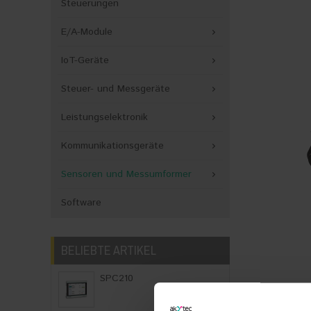
Steuerungen
E/A-Module
IoT-Geräte
Steuer- und Messgeräte
Leistungselektronik
Kommunikationsgeräte
Sensoren und Messumformer
Software
BELIEBTE ARTIKEL
SPC210