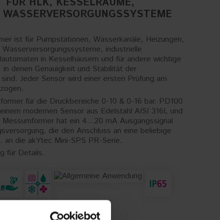
T FÜR HLK, KESSELRÄUME,
, WASSERVERSORGUNGSSYSTEME
r ist für Pumpstationen, Wasserkanäle, Heizungen,
 Wasserversorgungssysteme, industrielle
utomaten in Kesselhäusern und für andere wichtige
 in denen Genauigkeit und Stabilität der
h sind. Jeder Sensor wird einer ersten Prüfung am
rzogen.
former für die Druckbereiche 0-10 & 0-16 bar. PD100
 einem modernen Sensor aus Edelstahl AISI 316L und
er Messumformer hat ein 4...20 mA Ausgangssignal
sversorgung, die den Anschluss an eine beliebige
. an die akYtec Mini-SPS PR-Serie.
 für Details.