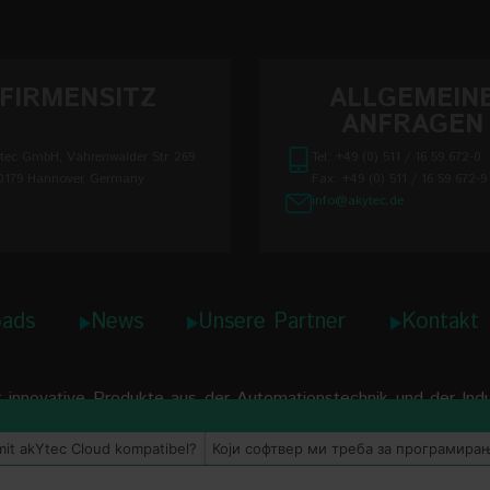
FIRMENSITZ
ALLGEMEIN
ANFRAGEN
tec GmbH, Vahrenwalder Str. 269
Tel: +49 (0) 511 / 16 59 672-0
0179 Hannover, Germany
Fax: +49 (0) 511 / 16 59 672-9
info@akytec.de
ads
News
Unsere Partner
Kontakt
innovative Produkte aus der Automationstechnik und der lndust
mit akYtec Cloud kompatibel?
Који софтвер ми треба за програмира
© 2026 akYtec. All Rights Reserved.