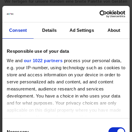
Wir fertigen für unsere Kunden eine breite Palette von Geräten
zur Umsetzung ihrer kreativen, technischen Aufgaben im
Bereich der Industrieautomation.
Wir kooperieren mit vielen namhaften und professionellen
Distributoren und Systemintegratoren in verschiedenen
Consent
Details
Ad Settings
About
Ländern, deren Kontakte Sie im Menüpunkt
PARTNER
finden
können
Responsible use of your data
We and
our 1022 partners
process your personal data,
e.g. your IP-number, using technology such as cookies to
store and access information on your device in order to
serve personalized ads and content, ad and content
measurement, audience research and services
development. You have a choice in who uses your data
and for what purposes. Your privacy choices are only
applicable on this digital property where you have made
your choices. You can change or withdraw your consent
any time from the Cookie Declaration or by clicking on
Consent
the Privacy trigger icon.
Necessary