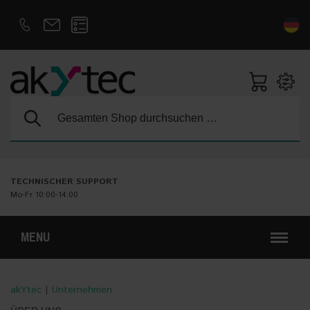
D
E
Suche:
TECHNISCHER SUPPORT
Mo-Fr 10:00-14:00
MENU
akYtec
|
Unternehmen