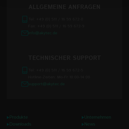
https://akytec.de/en/datenschutzerklarung
ALLGEMEINE ANFRAGEN
Tel: +49 (0) 511 / 16 59 672-0
Fax: +49 (0) 511 / 16 59 672-9
info@akytec.de
TECHNISCHER SUPPORT
Tel: +49 (0) 511 / 16 59 672-5
Hotline-Zeiten: Mo-Fr 10:00-14:00
support@akytec.de
Links
Produkte
Unternehmen
Downloads
News