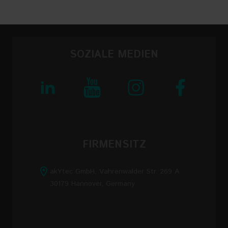
SOZIALE MEDIEN
FIRMENSITZ
akYtec GmbH, Vahrenwalder Str. 269 A
30179 Hannover, Germany