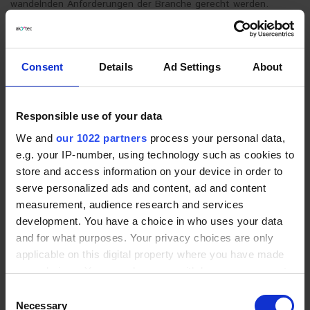
wandelnden Anforderungen der Branche gerecht werden.
Besuchen Sie unseren Stand auf der SPS, um die Zukunft der
Automatisierung aus erster Hand zu erleben.
Was erwartet Sie auf der Electronica?
Consent
Details
Ad Settings
About
Responsible use of your data
We and
our 1022 partners
process your personal data,
e.g. your IP-number, using technology such as cookies to
store and access information on your device in order to
serve personalized ads and content, ad and content
measurement, audience research and services
development. You have a choice in who uses your data
and for what purposes. Your privacy choices are only
applicable on this digital property where you have made
your choices. You can change or withdraw your consent
any time from the Cookie Declaration or by clicking on
Consent
Auf der Electronica in München können Sie mehr über unser
the Privacy trigger icon.
Necessary
neues Werk in Niš, Serbien, erfahren. Dies ist eine großartige
Selection