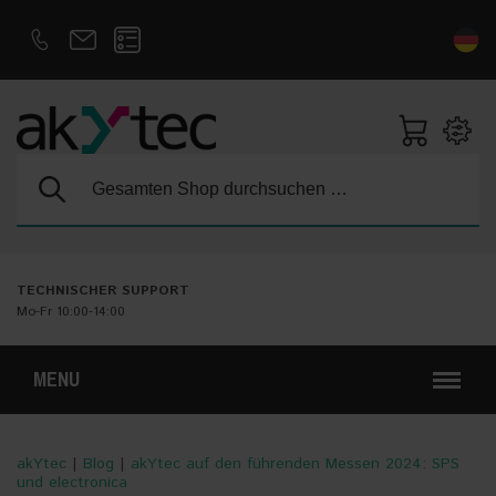
D
E
Suche:
TECHNISCHER SUPPORT
Mo-Fr 10:00-14:00
MENU
akYtec
|
Blog
|
akYtec auf den führenden Messen 2024: SPS
und electronica