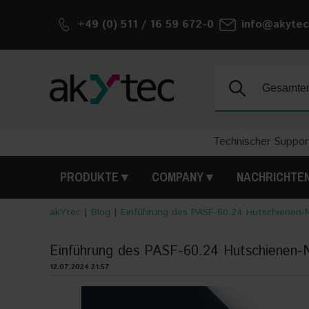
+49 (0) 511 / 16 59 672-0
info@akytec
Suche:
Technischer Suppor
PRODUKTE
COMPANY
NACHRICHTE
akYtec
|
Blog
|
Einführung des PASF-60.24 Hutschienen-N
Einführung des PASF-60.24 Hutschienen-N
12.07.2024 21:57