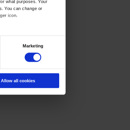
for what purposes. Your
es. You can change or
ger icon.
mversorgung
eral meters
Marketing
ails section
.
se our traffic. We also share
ers who may combine it with
 services
Allow all cookies