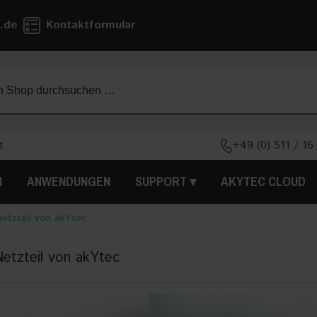
.de
Kontaktformular
t
+49 (0) 511 / 16
N
ANWENDUNGEN
SUPPORT
AKYTEC CLOUD
etzteil von akYtec
etzteil von akYtec