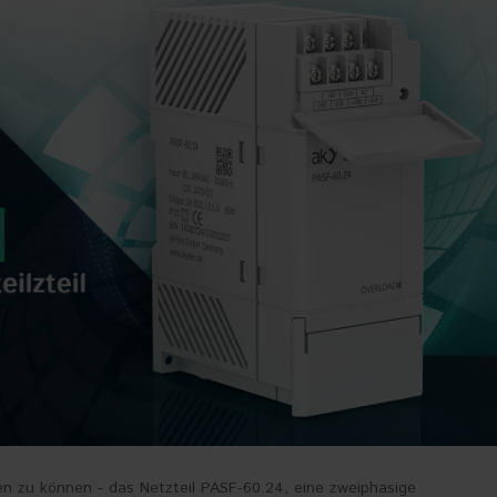
en zu können - das Netzteil PASF-60.24, eine zweiphasige