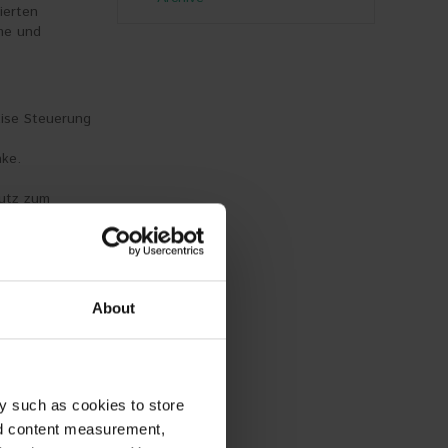
ierten
me und
zise Steuerung
nke.
hutz zum
About
das PASF-
y such as cookies to store
erungen
nd content measurement,