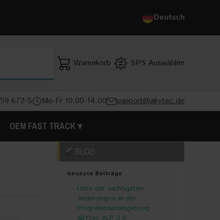
Deutsch
Deutsch
English
Warenkorb
SPS Auswählen
SUCHE
 59 672-5
Mo-Fr 10:00-14:00
support@akytec.de
OEM FAST TRACK
BLOG
neueste Beiträge
Liste der wichtigsten
Änderungen in der
Programmierumgebung
akYtec ALP 3.0