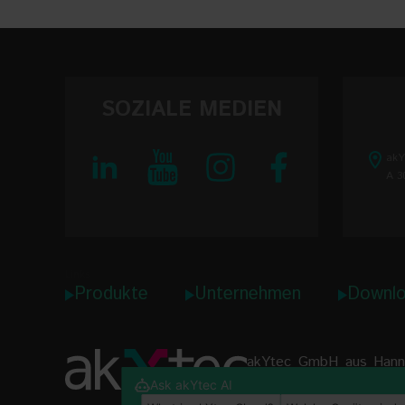
SOZIALE MEDIEN
akY
A 3
Links
Produkte
Unternehmen
Downlo
akYtec GmbH aus Hannov
gehören u. a. Digitalanz
Ask akYtec AI