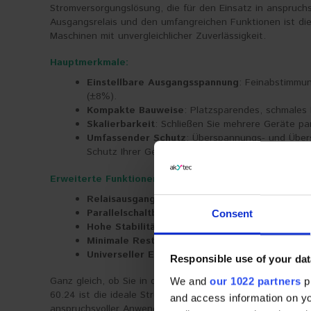
Stromversorgungslösung, die für den Einsatz in anspruchs
Ausgangsrelais und den umfangreichen Funktionen ist di
Maschinen mit unvergleichlicher Zuverlässigkeit.
Hauptmerkmale:
Einstellbare Ausgangsspannung
: Feinabstimmun
(±8%).
Kompakte Bauweise
: Platzsparendes, schmales D
Skalierbarkeit
: Schließen Sie mehrere Geräte par
Umfassender Schutz
: Überspannungs- und Über
Schutz Ihrer Geräte.
Erweiterte Funktionen:
Relaisausgang für Alarmbenachrichtigungen
: 
Parallelschaltbarkeit
: Gewährleistet Stromredun
Consent
Hohe Stabilität
: Die Ausgangsspannung bleibt m
Minimale Restwelligkeit
: Liefert sauberen Stro
Universeller Eingangsspannungsbereich
: Sorgt
Responsible use of your dat
Ganz gleich, ob Sie in der industriellen Automatisierung,
We and
our 1022 partners
pr
60.24 ist die ideale Stromversorgungslösung für Effizien
and access information on yo
anspruchsvoller Anwendungen gerecht zu werden und eine