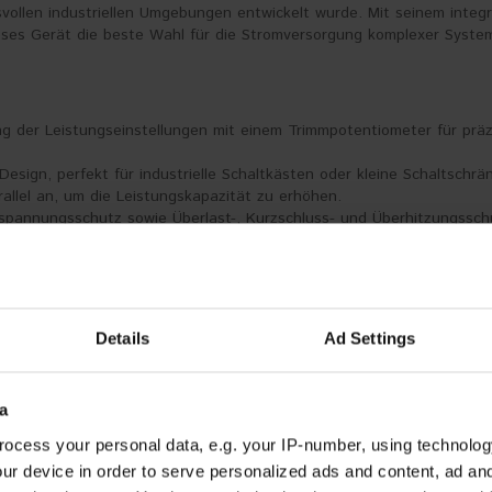
vollen industriellen Umgebungen entwickelt wurde. Mit seinem integr
eses Gerät die beste Wahl für die Stromversorgung komplexer Syste
g der Leistungseinstellungen mit einem Trimmpotentiometer für prä
esign, perfekt für industrielle Schaltkästen oder kleine Schaltschrä
allel an, um die Leistungskapazität zu erhöhen.
spannungsschutz sowie Überlast-, Kurzschluss- und Überhitzungssc
Hält Sie über alle Probleme auf dem Laufenden.
danz für unterbrechungsfreien Betrieb.
Details
Ad Settings
it einer zulässigen Abweichung von weniger als 2 % konstant.
m mit minimalen Störungen (0,5 %).
 für Vielseitigkeit bei den Stromversorgungsoptionen.
a
 in der Fertigung oder beim Betrieb komplexer Maschinen tätig sind, 
ocess your personal data, e.g. your IP-number, using technolog
z und Zuverlässigkeit. Dieses Gerät wurde entwickelt, um den Anford
ur device in order to serve personalized ads and content, ad a
n reibungslosen und effizienten Betrieb zu gewährleisten.