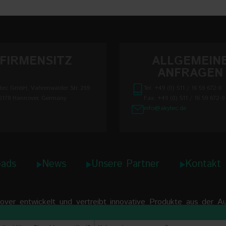
FIRMENSITZ
ALLGEMEIN
ANFRAGEN
tec GmbH, Vahrenwalder Str. 269
Tel: +49 (0) 511 / 16 59 672-0
0179 Hannover, Germany
Fax: +49 (0) 511 / 16 59 672-9
info@akytec.de
ads
News
Unsere Partner
Kontakt
er entwickelt und vertreibt innovative Produkte aus der Aut
eigen, Control-Panels und Programmierbare Relais.