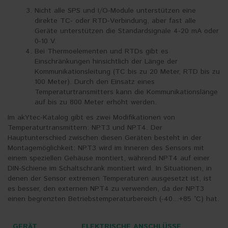
Nicht alle SPS und I/O-Module unterstützen eine
direkte TC- oder RTD-Verbindung, aber fast alle
Geräte unterstützen die Standardsignale 4-20 mA oder
0-10 V.
Bei Thermoelementen und RTDs gibt es
Einschränkungen hinsichtlich der Länge der
Kommunikationsleitung (TC bis zu 20 Meter, RTD bis zu
100 Meter). Durch den Einsatz eines
Temperaturtransmitters kann die Kommunikationslänge
auf bis zu 800 Meter erhöht werden.
Im akYtec-Katalog gibt es zwei Modifikationen von
Temperaturtransmittern: NPT3 und NPT4. Der
Hauptunterschied zwischen diesen Geräten besteht in der
Montagemöglichkeit: NPT3 wird im Inneren des Sensors mit
einem speziellen Gehäuse montiert, während NPT4 auf einer
DIN-Schiene im Schaltschrank montiert wird. In Situationen, in
denen der Sensor extremen Temperaturen ausgesetzt ist, ist
es besser, den externen NPT4 zu verwenden, da der NPT3
einen begrenzten Betriebstemperaturbereich (-40...+85 °C) hat.
GERÄT
ELEKTRISCHE ANSCHLÜSSE