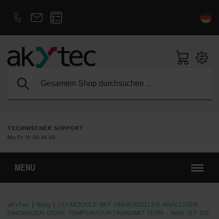
D
E
Suche:
TECHNISCHER SUPPORT
Mo-Fr 10:00-14:00
MENU
akYtec
|
Blog
|
I/O-MODULE MIT UNIVERSELLEN ANALOGEN
EINGÄNGEN ODER TEMPERATURTRANSMITTERN - WAS IST DIE