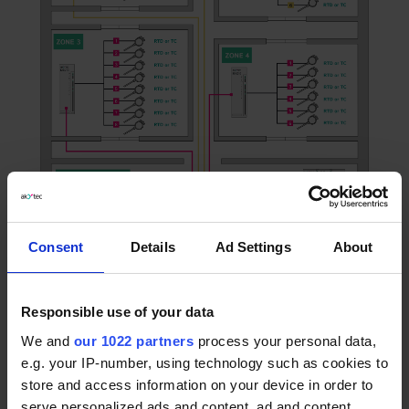
Consent
Details
Ad Settings
About
Die akYtec I/O-Module sind in zwei Serien unterteilt: Mx110 mit
RS485 und Mx210 mit Ethernet. In jeder Serie gibt es Module
mit universellen analogen Eingängen: MV110-24.8A und MV210-
Responsible use of your data
101, an die bis zu acht TCs oder RTDs direkt angeschlossen
We and
our 1022 partners
process your personal data,
werden können.
e.g. your IP-number, using technology such as cookies to
store and access information on your device in order to
INTERFACE &
serve personalized ads and content, ad and content