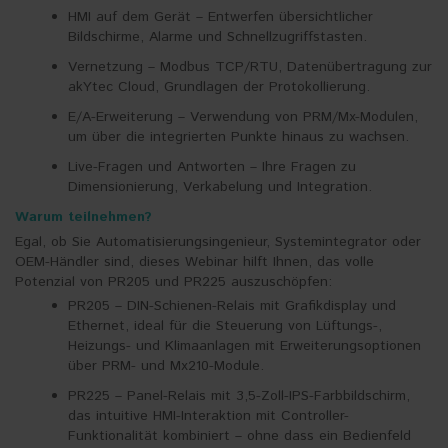
HMI auf dem Gerät – Entwerfen übersichtlicher
Bildschirme, Alarme und Schnellzugriffstasten.
Vernetzung – Modbus TCP/RTU, Datenübertragung zur
akYtec Cloud, Grundlagen der Protokollierung.
E/A-Erweiterung – Verwendung von PRM/Mx-Modulen,
um über die integrierten Punkte hinaus zu wachsen.
Live-Fragen und Antworten – Ihre Fragen zu
Dimensionierung, Verkabelung und Integration.
Warum teilnehmen?
Egal, ob Sie Automatisierungsingenieur, Systemintegrator oder
OEM-Händler sind, dieses Webinar hilft Ihnen, das volle
Potenzial von PR205 und PR225 auszuschöpfen:
PR205 – DIN-Schienen-Relais mit Grafikdisplay und
Ethernet, ideal für die Steuerung von Lüftungs-,
Heizungs- und Klimaanlagen mit Erweiterungsoptionen
über PRM- und Mx210-Module.
PR225 – Panel-Relais mit 3,5-Zoll-IPS-Farbbildschirm,
das intuitive HMI-Interaktion mit Controller-
Funktionalität kombiniert – ohne dass ein Bedienfeld