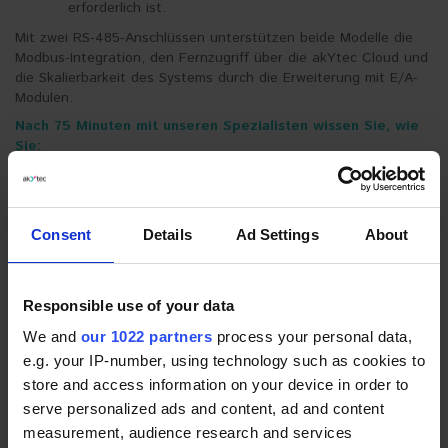
erforderlich ist.
Mit zwei RS-485-Anschlüssen unterstützen beide Modelle die
Modbus-Integration, den Fernzugriff über die akYtec Cloud und
die Skalierbarkeit des Systems durch die Erweiterung mit E/A-
Modulen.
Nach 75 Minuten mit unseren Spezialisten wissen Sie, wie
Sie:
Je nach Montage-, Bildschirm- und
Systemanforderungen zwischen PR205 und PR225
wählen
Consent
Details
Ad Settings
About
Automatisierungsalgorithmen in ALP schnell und
effizient konfigurieren und einsetzen
Ihr Projekt mit Erweiterungsmodulen und cloudbasierter
Responsible use of your data
Überwachung skalieren
We and
our 1022 partners
process your personal data,
Veraltete Bedienfelder durch moderne, integrierte
Lösungen ersetzen
e.g. your IP-number, using technology such as cookies to
store and access information on your device in order to
serve personalized ads and content, ad and content
measurement, audience research and services