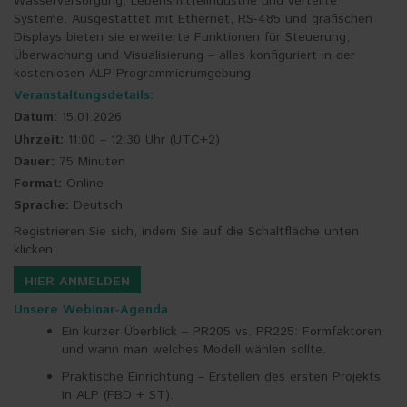
Wasserversorgung, Lebensmittelindustrie und verteilte
Systeme. Ausgestattet mit Ethernet, RS-485 und grafischen
Displays bieten sie erweiterte Funktionen für Steuerung,
Überwachung und Visualisierung – alles konfiguriert in der
kostenlosen ALP-Programmierumgebung.
Veranstaltungsdetails:
Datum:
15.01.2026
Uhrzeit:
11:00 – 12:30 Uhr (UTC+2)
Dauer:
75 Minuten
Format:
Online
Sprache:
Deutsch
Registrieren Sie sich, indem Sie auf die Schaltfläche unten
klicken:
HIER ANMELDEN
Unsere Webinar-Agenda
Ein kurzer Überblick – PR205 vs. PR225: Formfaktoren
und wann man welches Modell wählen sollte.
Praktische Einrichtung – Erstellen des ersten Projekts
in ALP (FBD + ST).