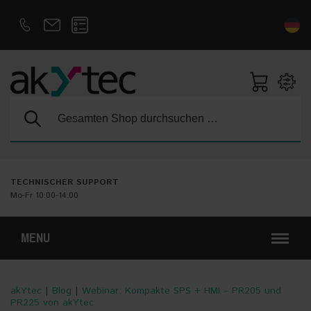
D
E
Suche:
TECHNISCHER SUPPORT
Mo-Fr 10:00-14:00
MENU
akYtec
|
Blog
|
Webinar: Kompakte SPS + HMI – PR205 und
PR225 von akYtec