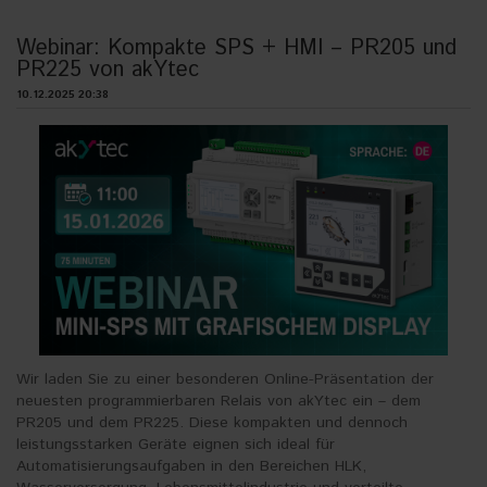
Webinar: Kompakte SPS + HMI – PR205 und
PR225 von akYtec
10.12.2025 20:38
Wir laden Sie zu einer besonderen Online-Präsentation der
neuesten programmierbaren Relais von akYtec ein – dem
PR205 und dem PR225. Diese kompakten und dennoch
leistungsstarken Geräte eignen sich ideal für
Automatisierungsaufgaben in den Bereichen HLK,