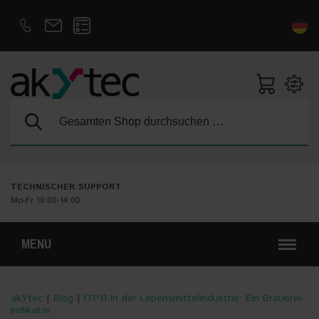
D
E
Suche:
TECHNISCHER SUPPORT
Mo-Fr 10:00-14:00
MENU
akYtec
|
Blog
|
ITP11 in der Lebensmittelindustrie: Ein Brauerei-
Indikator