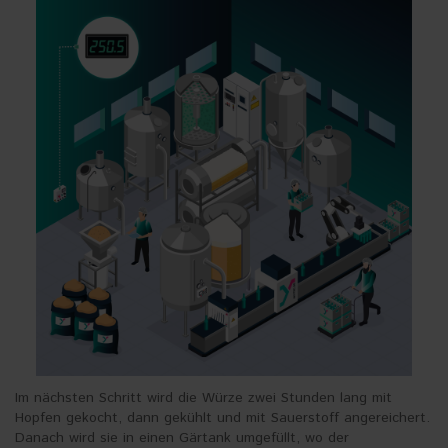
Im nächsten Schritt wird die Würze zwei Stunden lang mit
Hopfen gekocht, dann gekühlt und mit Sauerstoff angereichert.
Danach wird sie in einen Gärtank umgefüllt, wo der