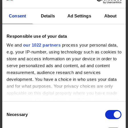
ITP11-Lösungen für die Bierherstellung
Consent
Details
Ad Settings
About
Die Bierherstellung erfordert eine kontinuierliche Überwachung
der Parameter in zahlreichen Tanks und Behältern. Die ITP11-
Indikatoren sind aufgrund der folgenden Vorteile ideal für diese
Responsible use of your data
Aufgaben:
Kompakte Bauweise
: Die geringe Größe des ITP11
We and
our 1022 partners
process your personal data,
ermöglicht die Installation auch bei begrenztem
e.g. your IP-number, using technology such as cookies to
Platzangebot.
store and access information on your device in order to
Optimierte Verdrahtung
: Die Stromversorgung erfolgt
serve personalized ads and content, ad and content
über eine 4-20-mA-Stromschleife, wodurch die Anzahl
der benötigten Kabel reduziert und das Design des
measurement, audience research and services
Schaltschranks vereinfacht wird.
development. You have a choice in who uses your data
Sicherheit
: Das System ist für das Bedienpersonal
and for what purposes. Your privacy choices are only
völlig sicher.
applicable on this digital property where you have made
your choices. You can change or withdraw your consent
Ergebnisse der Verwendung des ITP11
any time from the Cookie Declaration or by clicking on
Consent
Kontinuierliche und bequeme visuelle Überwachung von
the Privacy trigger icon.
Necessary
Selection
Füllstands- und Temperaturparametern.
If you allow, we would also like to:
Vereinfachte Arbeitsabläufe für das Personal durch ein