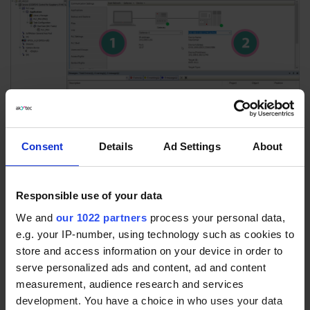
Consent
Details
Ad Settings
About
Nachdem die Verbindung zum Raspberry Pi erfolgreich
hergestellt wurde, fügen wir dem Gerätebaum nun eine
Ethernet-Schnittstelle hinzu. Hierbei muss die IP-Adresse des
PCs im Netzwerk sowie die IP-Adresse des Standardgateways
Responsible use of your data
eingegeben werden. Wir fügen der Ethernet-Schnittstelle nun
We and
our 1022 partners
process your personal data,
einen Modbus TCP Master hinzu. Anschließend binden wir die
e.g. your IP-number, using technology such as cookies to
zwei Ein- und Ausgangsmodule jeweils als Slave in das
store and access information on your device in order to
bestehende Modbus TCP-Netzwerk mit ein. Des Weiteren
werden die IP-Adressen der benutzten I/O-Module vermerkt.
serve personalized ads and content, ad and content
measurement, audience research and services
development. You have a choice in who uses your data