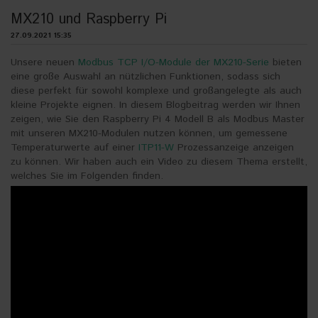
MX210 und Raspberry Pi
27.09.2021 15:35
Unsere neuen
Modbus TCP I/O-Module der MX210-Serie
bieten
eine große Auswahl an nützlichen Funktionen, sodass sich
diese perfekt für sowohl komplexe und großangelegte als auch
kleine Projekte eignen. In diesem Blogbeitrag werden wir Ihnen
zeigen, wie Sie den Raspberry Pi 4 Modell B als Modbus Master
mit unseren MX210-Modulen nutzen können, um gemessene
Temperaturwerte auf einer
ITP11-W
Prozessanzeige anzeigen
zu können. Wir haben auch ein Video zu diesem Thema erstellt,
welches Sie im Folgenden finden.