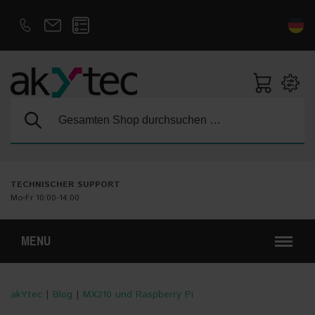
D
E
Suche:
TECHNISCHER SUPPORT
Mo-Fr 10:00-14:00
MENU
akYtec
|
Blog
|
MX210 und Raspberry Pi