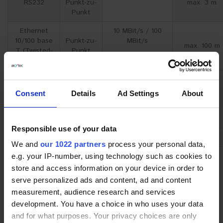
RS232
Punkt-zu-
max. 3 m
Punkt
Ethernet
10 MBit/s / 100
10/100 base
Punkt-zu-
MBit/s
max. 100 m
T (Twisted-
Punkt
Pair-Kabel)
USB 1.1
Punkt-zu-
12 MBit/s
Punkt
Consent
Details
Ad Settings
About
max. 3 m
USB 2.0
Punkt-zu-
bis zu 480 MBit/s
Punkt
Responsible use of your data
*abhängig von dem Gerät
We and
our 1022 partners
process your personal data,
e.g. your IP-number, using technology such as cookies to
Gerätekompatibilität
store and access information on your device in order to
Gerätekompatibilität ist eine Fähigkeit von Geräten, die Daten
serve personalized ads and content, ad and content
untereinander auszutauschen. Jedes am Datenaustausch
measurement, audience research and services
teilnehmende Gerät muss mit einer bestimmten Schnittstelle
development. You have a choice in who uses your data
ausgestattet sein und ein bestimmtes Protokoll unterstützen.
Trotzdem ist aber selbst in diesem Fall die Fähigkeit zum
and for what purposes. Your privacy choices are only