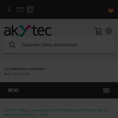
D
E
Suche:
TECHNISCHER SUPPORT
Mo-Fr 10:00-14:00
MENU
akYtec
|
Blog
|
Verwendete Schnittstellen und Protokolle in
akYtec-Produkten – Teil 1