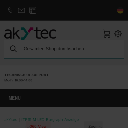
D
E
Suche:
TECHNISCHER SUPPORT
Mo-Fr 10:00-14:00
MENU
akYtec
|
ITP15-M LED Bargraph-Anzeige
360 View
Zoom