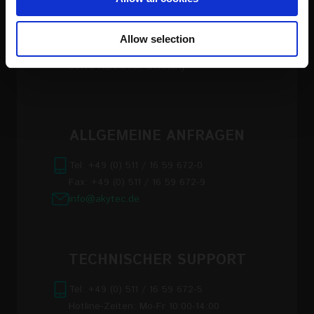
FIRMENSITZ
We also share information about your use of our site with
our social media, advertising and analytics partners who
Allow selection
may combine it with other information that you’ve
akYtec GmbH, Vahrenwalder Str. 269 A
provided to them or that they’ve collected from your use
30179 Hannover, Germany
of their services
Read the full Privacy Policy at:
https://akytec.de/en/datenschutzerklarung
ALLGEMEINE ANFRAGEN
Tel: +49 (0) 511 / 16 59 672-0
Fax: +49 (0) 511 / 16 59 672-9
info@akytec.de
TECHNISCHER SUPPORT
Tel: +49 (0) 511 / 16 59 672-5
Hotline-Zeiten: Mo-Fr 10:00-14:00