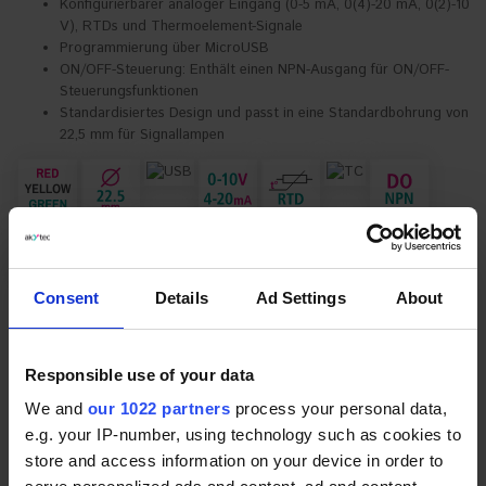
Konfigurierbarer analoger Eingang (0-5 mA, 0(4)-20 mA, 0(2)-10
V), RTDs und Thermoelement-Signale
Programmierung über MicroUSB
ON/OFF-Steuerung: Enthält einen NPN-Ausgang für ON/OFF-
Steuerungsfunktionen
Standardisiertes Design und passt in eine Standardbohrung von
22,5 mm für Signallampen
Consent
Details
Ad Settings
About
*
Variante auswählen:
* Pflichtfelder
ITP15-M
90,00 €
Responsible use of your data
ANGEBOTSANFRAGE
We and
our 1022 partners
process your personal data,
e.g. your IP-number, using technology such as cookies to
ARTIKELBESCHREIBUNG
store and access information on your device in order to